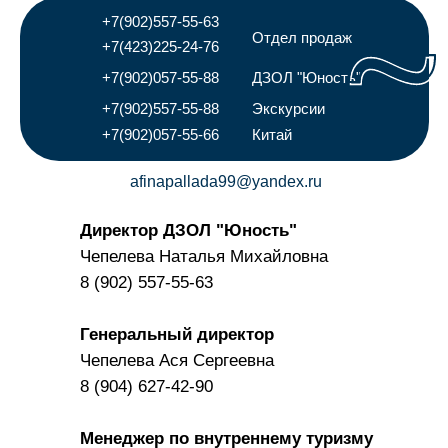
+7(902)557-55-63
Отдел продаж
+7(423)225-24-76
+7(902)057-55-88
ДЗОЛ "Юность"
+7(902)557-55-88
Экскурсии
+7(902)057-55-66
Китай
afinapallada99@yandex.ru
Директор ДЗОЛ "Юность"
​Чепелева Наталья Михайловна
8 (902) 557-55-63
Генеральный директор
Чепелева Ася Сергеевна
8 (904) 627-42-90
​Менеджер по внутреннему туризму