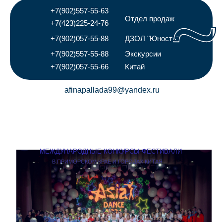
+7(902)557-55-63
Отдел продаж
+7(423)225-24-76
+7(902)057-55-88
ДЗОЛ "Юность"
+7(902)557-55-88
Экскурсии
+7(902)057-55-66
Китай
afinapallada99@yandex.ru
МЕЖДУНАРОДНЫЕ КОНКУРСЫ-ФЕСТИВАЛИ
В ПРИМОРСКОМ КРАЕ И ГОРОДАХ КИТАЯ