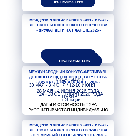
ПРОГРАММА ТУРА
МЕЖДУНАРОДНЫЙ КОНКУРС-ФЕСТИВАЛЬ
ДЕТСКОГО И ЮНОШЕСКОГО ТВОРЧЕСТВА
«ДРУЖАТ ДЕТИ НА ПЛАНЕТЕ 2026»
ПРОГРАММА ТУРА - СКОРО
ПРОГРАММА ТУРА
ПРОГРАММА ТУРА
ПРОГРАММА ТУРА
АВИА
ПРОГРАММА ТУРА
ПРОГРАММА ТУРА
ПРОГРАММА ТУРА
МЕЖДУНАРОДНЫЙ КОНКУРС-ФЕСТИВАЛЬ
ДЕТСКОГО И ЮНОШЕСКОГО ТВОРЧЕСТВА
г. МУДАНЬЦЗЯН
«ДРУЖАТ ДЕТИ НА ПЛАНЕТЕ 2026»
30 МАЯ - 3 ИЮНЯ / 12-16 ИЮНЯ
28 МАЯ - 4 ИЮНЯ 2026 ГОДА
24 - 28 СЕНТЯБРЯ 2026 ГОДА
г. ПЕКИН
г. Яньцзи
ДАТЫ И СТОИМОСТЬ ТУРА
РАССЧИТЫВАЮТСЯ ИНДИВИДУАЛЬНО
МЕЖДУНАРОДНЫЙ КОНКУРС-ФЕСТИВАЛЬ
ДЕТСКОГО И ЮНОШЕСКОГО ТВОРЧЕСТВА
«ВСЕМИРНЫЙ ГОЛОС ИСКУССТВА 2026»